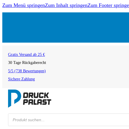
Zum Menü springen
Zum Inhalt springen
Zum Footer spring
Gratis Versand ab 25 €
30 Tage Rückgaberecht
5/5 (738 Bewertungen)
Sichere Zahlung
Products
search