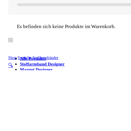
Es befinden sich keine Produkte im Warenkorb.
Shop
/
Sprüche Stoffarmbänder
Alle Produkte
Stoffarmband Designer
🔍
Magnet Designer
Stoffarmbänder
Poster
Kühlschrankmagnete
Alle Produkte
Stoffarmband Designer
Magnet Designer
Stoffarmbänder
Poster
Kühlschrankmagnete