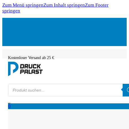
Zum Menü springen
Zum Inhalt springen
Zum Footer
springen
Kostenloser Versand ab 25 €
Products
search
0