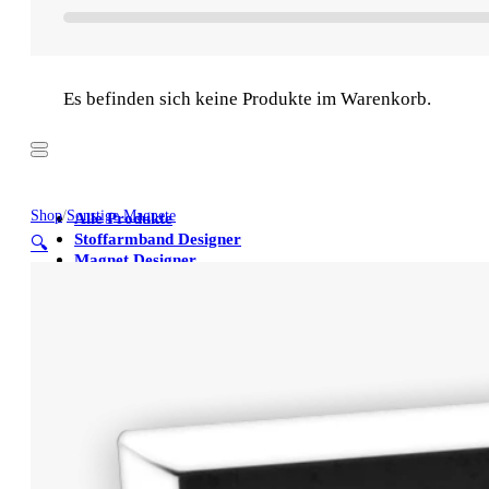
Es befinden sich keine Produkte im Warenkorb.
Shop
/
Sonstige Magnete
Alle Produkte
Stoffarmband Designer
🔍
Magnet Designer
Stoffarmbänder
Poster
Kühlschrankmagnete
Alle Produkte
Stoffarmband Designer
Magnet Designer
Stoffarmbänder
Poster
Kühlschrankmagnete