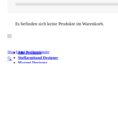
Es befinden sich keine Produkte im Warenkorb.
Shop
/
Island Stoffarmbänder
Alle Produkte
Stoffarmband Designer
🔍
Magnet Designer
Stoffarmbänder
Poster
Kühlschrankmagnete
Alle Produkte
Stoffarmband Designer
Magnet Designer
Stoffarmbänder
Poster
Kühlschrankmagnete