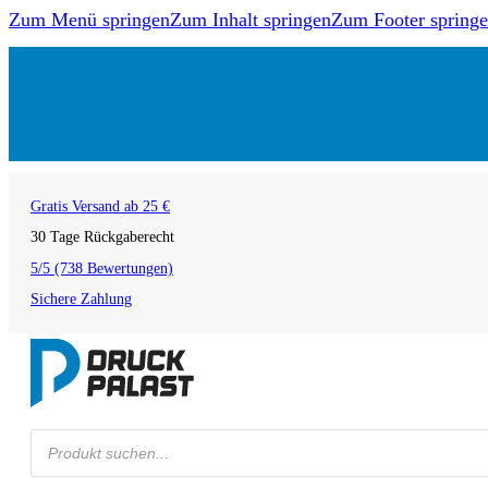
Zum Menü springen
Zum Inhalt springen
Zum Footer spring
Gratis Versand ab 25 €
30 Tage Rückgaberecht
5/5 (738 Bewertungen)
Sichere Zahlung
Products
search