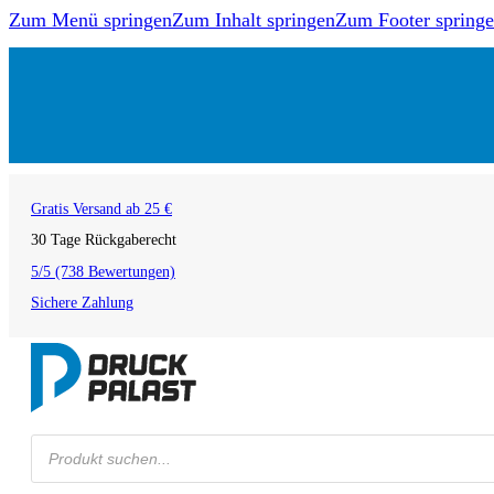
Zum Menü springen
Zum Inhalt springen
Zum Footer spring
Gratis Versand ab 25 €
30 Tage Rückgaberecht
5/5 (738 Bewertungen)
Sichere Zahlung
Products
search