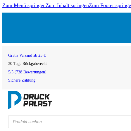
Zum Menü springen
Zum Inhalt springen
Zum Footer spring
Gratis Versand ab 25 €
30 Tage Rückgaberecht
5/5 (738 Bewertungen)
Sichere Zahlung
Products
search