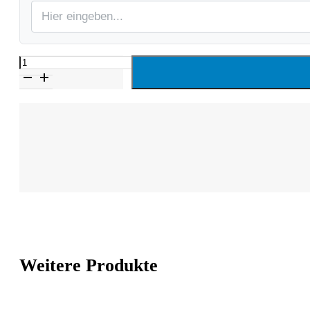
Hochzeits-
Stoffarmband
mit
Namen
&
Datum
elegant
Menge
Weitere Produkte