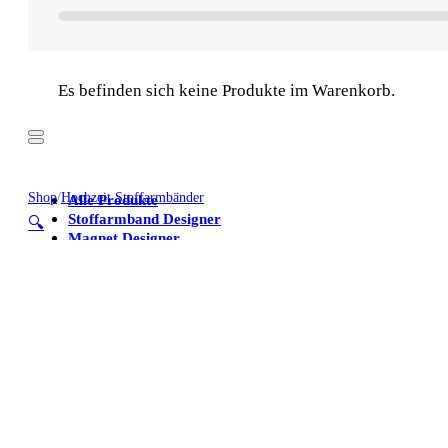
Es befinden sich keine Produkte im Warenkorb.
Shop
/
Hochzeit Stoffarmbänder
Alle Produkte
Stoffarmband Designer
🔍
Magnet Designer
Stoffarmbänder
Poster
Kühlschrankmagnete
Alle Produkte
Stoffarmband Designer
Magnet Designer
Stoffarmbänder
Poster
Kühlschrankmagnete