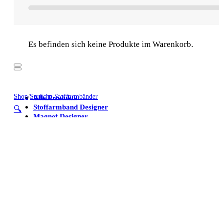
Es befinden sich keine Produkte im Warenkorb.
Shop
/
Sprüche Stoffarmbänder
Alle Produkte
Stoffarmband Designer
🔍
Magnet Designer
Stoffarmbänder
Poster
Kühlschrankmagnete
Alle Produkte
Stoffarmband Designer
Magnet Designer
Stoffarmbänder
Poster
Kühlschrankmagnete