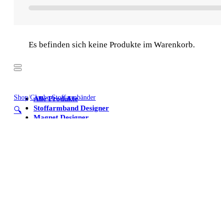
Es befinden sich keine Produkte im Warenkorb.
Shop
/
Glaube Stoffarmbänder
Alle Produkte
Stoffarmband Designer
🔍
Magnet Designer
Stoffarmbänder
Poster
Kühlschrankmagnete
Alle Produkte
Stoffarmband Designer
Magnet Designer
Stoffarmbänder
Poster
Kühlschrankmagnete