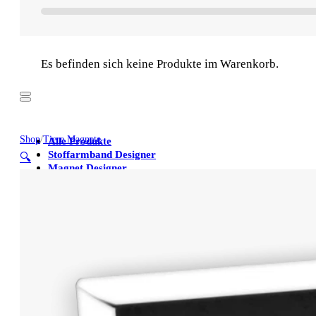
Es befinden sich keine Produkte im Warenkorb.
Shop
/
Tiere Magnete
Alle Produkte
Stoffarmband Designer
🔍
Magnet Designer
Stoffarmbänder
Poster
Kühlschrankmagnete
Alle Produkte
Stoffarmband Designer
Magnet Designer
Stoffarmbänder
Poster
Kühlschrankmagnete