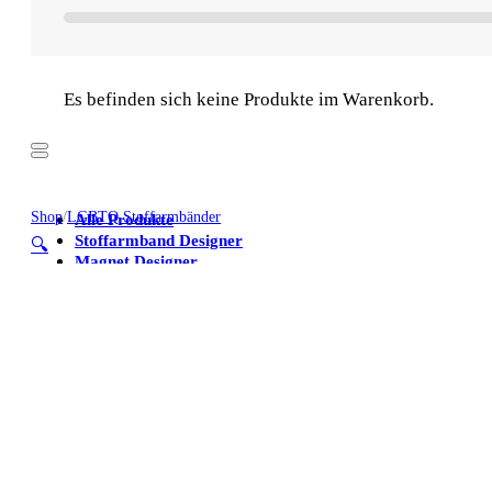
Es befinden sich keine Produkte im Warenkorb.
Shop
/
LGBTQ Stoffarmbänder
Alle Produkte
Stoffarmband Designer
🔍
Magnet Designer
Stoffarmbänder
Poster
Kühlschrankmagnete
Alle Produkte
Stoffarmband Designer
Magnet Designer
Stoffarmbänder
Poster
Kühlschrankmagnete