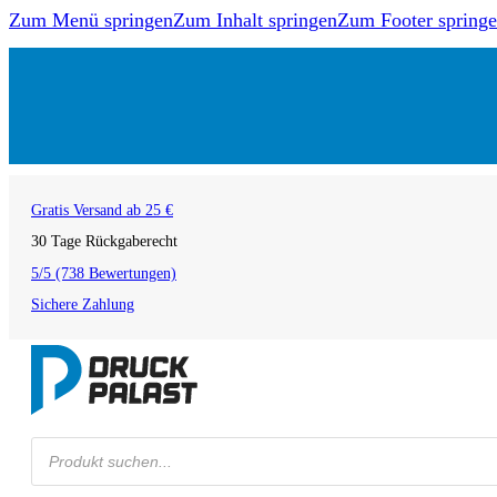
Zum Menü springen
Zum Inhalt springen
Zum Footer spring
Gratis Versand ab 25 €
30 Tage Rückgaberecht
5/5 (738 Bewertungen)
Sichere Zahlung
Products
search