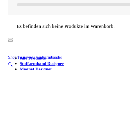
Es befinden sich keine Produkte im Warenkorb.
Shop
/
Feuerwehr Stoffarmbänder
Alle Produkte
Stoffarmband Designer
🔍
Magnet Designer
Stoffarmbänder
Poster
Kühlschrankmagnete
Alle Produkte
Stoffarmband Designer
Magnet Designer
Stoffarmbänder
Poster
Kühlschrankmagnete