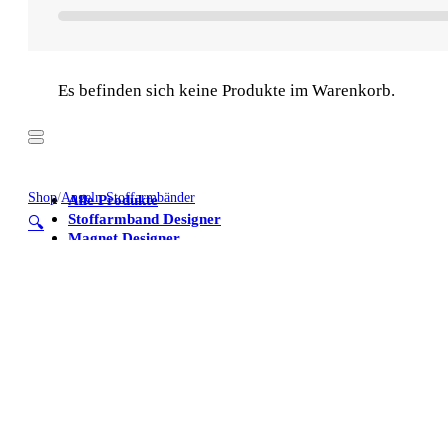
Es befinden sich keine Produkte im Warenkorb.
Shop
/
Angeln Stoffarmbänder
Alle Produkte
Stoffarmband Designer
🔍
Magnet Designer
Stoffarmbänder
Poster
Kühlschrankmagnete
Alle Produkte
Stoffarmband Designer
Magnet Designer
Stoffarmbänder
Poster
Kühlschrankmagnete