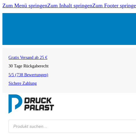
Zum Menü springen
Zum Inhalt springen
Zum Footer spring
Gratis Versand ab 25 €
30 Tage Rückgaberecht
5/5 (738 Bewertungen)
Sichere Zahlung
Products
search