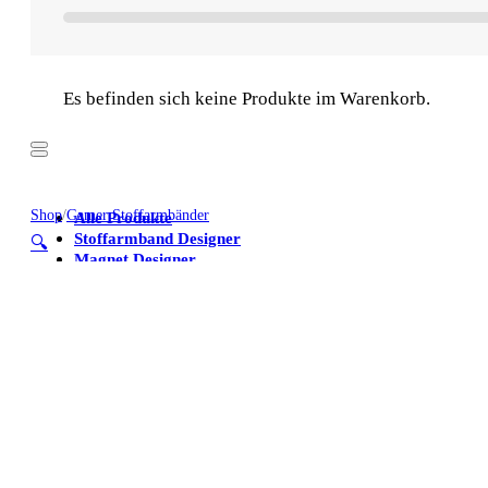
Es befinden sich keine Produkte im Warenkorb.
Shop
/
Gamer Stoffarmbänder
Alle Produkte
Stoffarmband Designer
🔍
Magnet Designer
Stoffarmbänder
Poster
Kühlschrankmagnete
Alle Produkte
Stoffarmband Designer
Magnet Designer
Stoffarmbänder
Poster
Kühlschrankmagnete