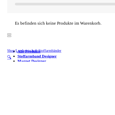
Es befinden sich keine Produkte im Warenkorb.
Shop
/
Landwirtschaft Stoffarmbänder
Alle Produkte
Stoffarmband Designer
🔍
Magnet Designer
Stoffarmbänder
Poster
Kühlschrankmagnete
Alle Produkte
Stoffarmband Designer
Magnet Designer
Stoffarmbänder
Poster
Kühlschrankmagnete