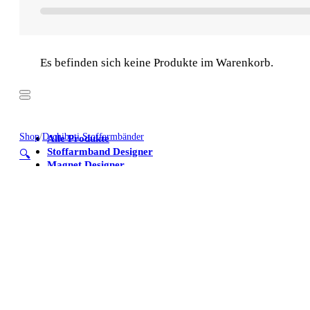
Es befinden sich keine Produkte im Warenkorb.
Shop
/
Dschibuti Stoffarmbänder
Alle Produkte
Stoffarmband Designer
🔍
Magnet Designer
Stoffarmbänder
Poster
Kühlschrankmagnete
Alle Produkte
Stoffarmband Designer
Magnet Designer
Stoffarmbänder
Poster
Kühlschrankmagnete