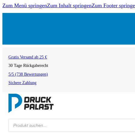
Zum Menü springen
Zum Inhalt springen
Zum Footer spring
Gratis Versand ab 25 €
30 Tage Rückgaberecht
5/5 (738 Bewertungen)
Sichere Zahlung
Products
search