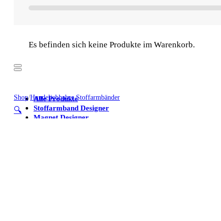
Es befinden sich keine Produkte im Warenkorb.
Shop
/
Hundeliebhaber Stoffarmbänder
Alle Produkte
Stoffarmband Designer
🔍
Magnet Designer
Stoffarmbänder
Poster
Kühlschrankmagnete
Alle Produkte
Stoffarmband Designer
Magnet Designer
Stoffarmbänder
Poster
Kühlschrankmagnete