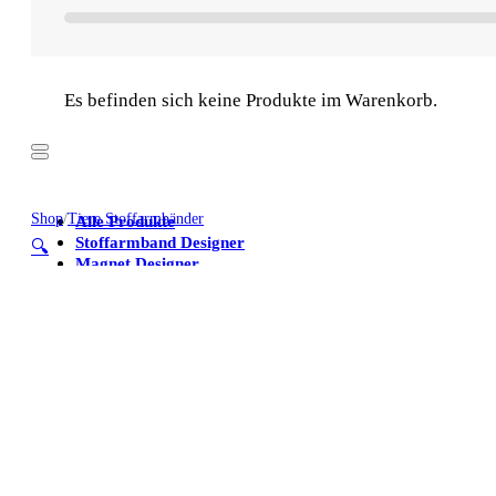
Es befinden sich keine Produkte im Warenkorb.
Shop
/
Tiere Stoffarmbänder
Alle Produkte
Stoffarmband Designer
🔍
Magnet Designer
Stoffarmbänder
Poster
Kühlschrankmagnete
Alle Produkte
Stoffarmband Designer
Magnet Designer
Stoffarmbänder
Poster
Kühlschrankmagnete