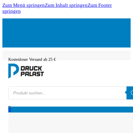
Zum Menü springen
Zum Inhalt springen
Zum Footer
springen
Kostenloser Versand ab 25 €
Products
search
0