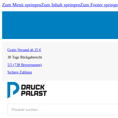
Zum Menü springen
Zum Inhalt springen
Zum Footer spring
Gratis Versand ab 25 €
30 Tage Rückgaberecht
5/5 (738 Bewertungen)
Sichere Zahlung
Products
search