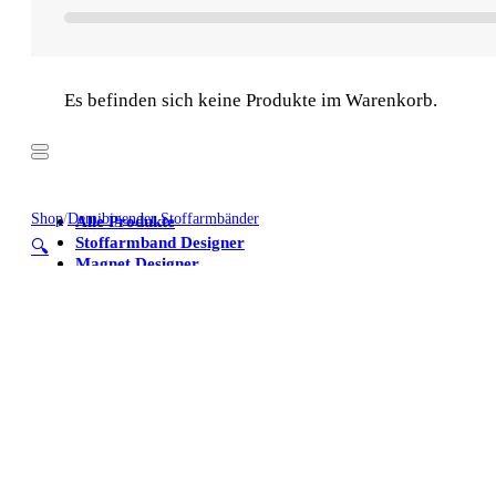
Es befinden sich keine Produkte im Warenkorb.
Shop
/
Demibigender Stoffarmbänder
Alle Produkte
Stoffarmband Designer
🔍
Magnet Designer
Stoffarmbänder
Poster
Kühlschrankmagnete
Alle Produkte
Stoffarmband Designer
Magnet Designer
Stoffarmbänder
Poster
Kühlschrankmagnete