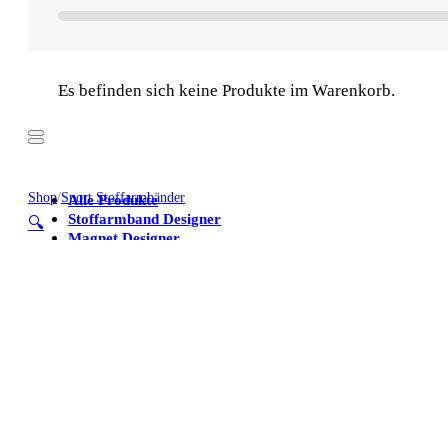
Es befinden sich keine Produkte im Warenkorb.
Shop
/
Sport Stoffarmbänder
Alle Produkte
Stoffarmband Designer
🔍
Magnet Designer
Stoffarmbänder
Poster
Kühlschrankmagnete
Alle Produkte
Stoffarmband Designer
Magnet Designer
Stoffarmbänder
Poster
Kühlschrankmagnete