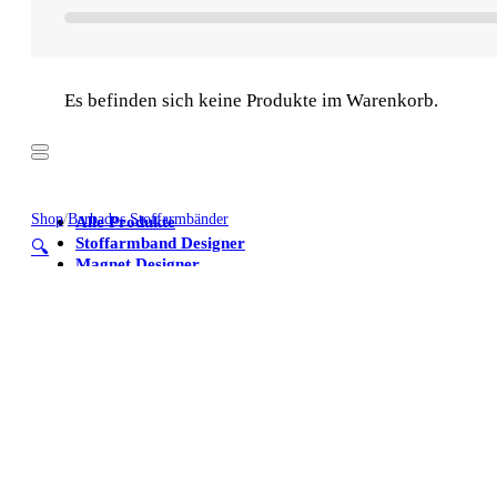
Es befinden sich keine Produkte im Warenkorb.
Shop
/
Barbados Stoffarmbänder
Alle Produkte
Stoffarmband Designer
🔍
Magnet Designer
Stoffarmbänder
Poster
Kühlschrankmagnete
Alle Produkte
Stoffarmband Designer
Magnet Designer
Stoffarmbänder
Poster
Kühlschrankmagnete