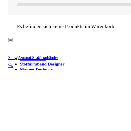
Es befinden sich keine Produkte im Warenkorb.
Shop
/
Asexual Stoffarmbänder
Alle Produkte
Stoffarmband Designer
🔍
Magnet Designer
Stoffarmbänder
Poster
Kühlschrankmagnete
Alle Produkte
Stoffarmband Designer
Magnet Designer
Stoffarmbänder
Poster
Kühlschrankmagnete