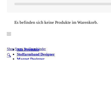
Es befinden sich keine Produkte im Warenkorb.
Shop
/
Sport Stoffarmbänder
Alle Produkte
Stoffarmband Designer
🔍
Magnet Designer
Stoffarmbänder
Poster
Kühlschrankmagnete
Alle Produkte
Stoffarmband Designer
Magnet Designer
Stoffarmbänder
Poster
Kühlschrankmagnete