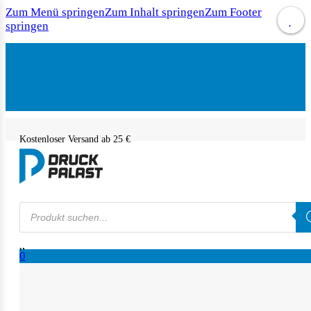
Zum Menü springen
Zum Inhalt springen
Zum Footer
springen
Kostenloser Versand ab 25 €
Products
search
0