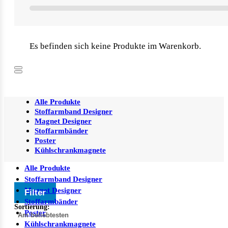
Es befinden sich keine Produkte im Warenkorb.
Alle Produkte
Stoffarmband Designer
Magnet Designer
Stoffarmbänder
Poster
Kühlschrankmagnete
Alle Produkte
Stoffarmband Designer
Magnet Designer
Filter
Stoffarmbänder
Sortierung:
Poster
Kühlschrankmagnete