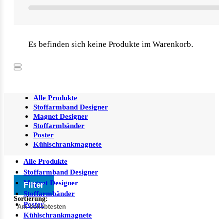
Es befinden sich keine Produkte im Warenkorb.
Alle Produkte
Stoffarmband Designer
Magnet Designer
Stoffarmbänder
Poster
Kühlschrankmagnete
Alle Produkte
Stoffarmband Designer
Magnet Designer
Filter
Stoffarmbänder
Sortierung:
Poster
Kühlschrankmagnete