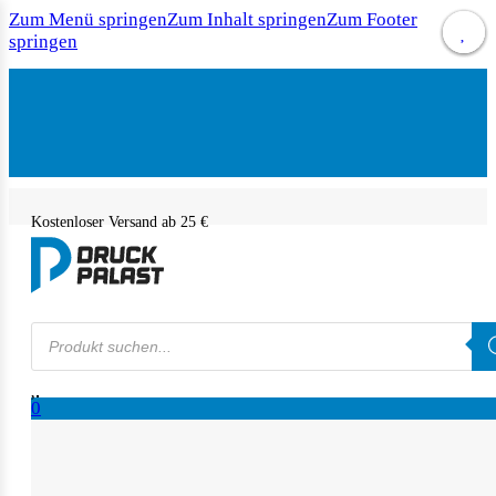
Zum Menü springen
Zum Inhalt springen
Zum Footer
springen
Kostenloser Versand ab 25 €
Products
search
0