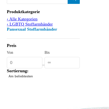
Products
search
Filtern
Produktkategorie
nach
‹ Alle Kategorien
‹ LGBTQ Stoffarmbänder
Pansexual Stoffarmbänder
Preis
Von
Bis
–
Sortierung:
Gefundene
Produkte