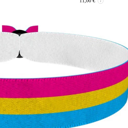
11,00
€
i