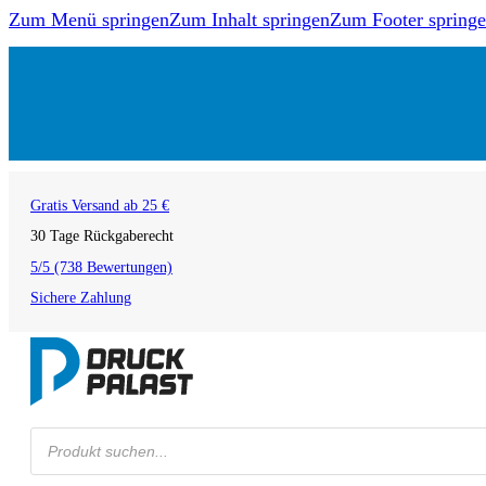
Zum Menü springen
Zum Inhalt springen
Zum Footer spring
Gratis Versand ab 25 €
30 Tage Rückgaberecht
5/5 (738 Bewertungen)
Sichere Zahlung
Products
search