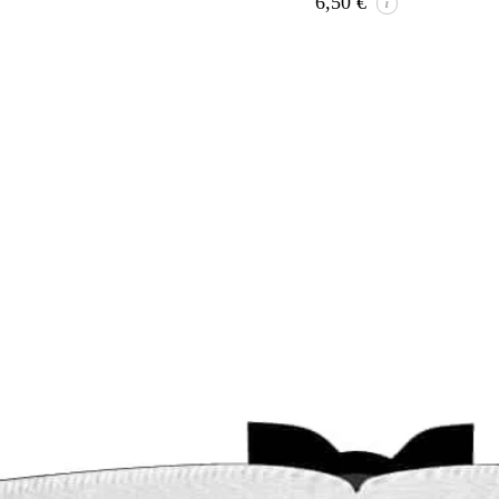
6,50
€
i