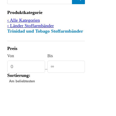
Products
search
Filtern
Produktkategorie
nach
‹ Alle Kategorien
‹ Länder Stoffarmbänder
Trinidad und Tobago Stoffarmbänder
Preis
Von
Bis
–
Sortierung:
Gefundene
Produkte