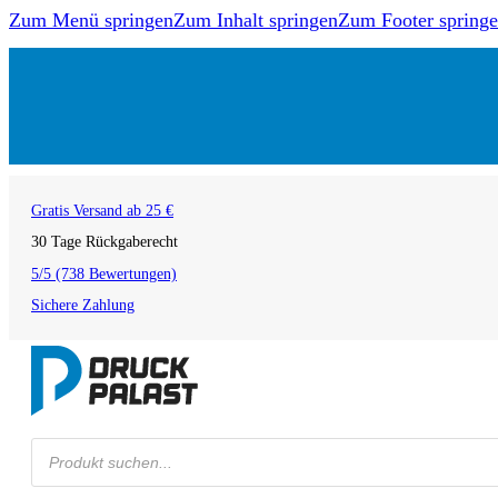
Zum Menü springen
Zum Inhalt springen
Zum Footer spring
Gratis Versand ab 25 €
30 Tage Rückgaberecht
5/5 (738 Bewertungen)
Sichere Zahlung
Products
search