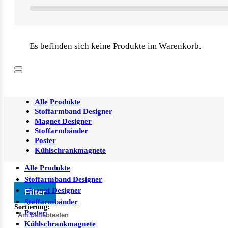
Es befinden sich keine Produkte im Warenkorb.
Alle Produkte
Stoffarmband Designer
Magnet Designer
Stoffarmbänder
Poster
Kühlschrankmagnete
Alle Produkte
Stoffarmband Designer
Magnet Designer
Filter
Stoffarmbänder
Sortierung:
Poster
Kühlschrankmagnete