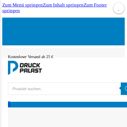
Zum Menü springen
Zum Inhalt springen
Zum Footer
springen
Kostenloser Versand ab 25 €
Products
search
0