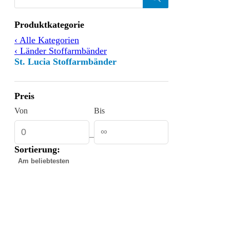
Products
search
Filtern
Produktkategorie
nach
‹ Alle Kategorien
‹ Länder Stoffarmbänder
St. Lucia Stoffarmbänder
Preis
Von
Bis
–
Sortierung:
Gefundene
Produkte