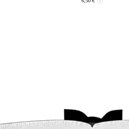
6,50
€
i