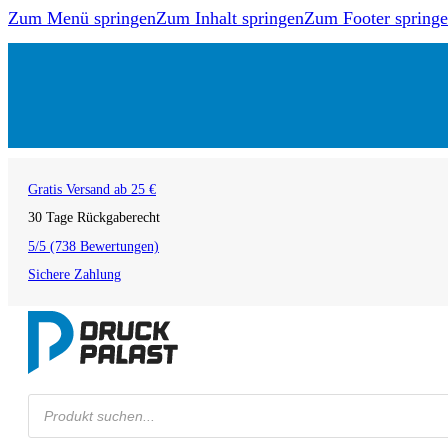
Zum Menü springen
Zum Inhalt springen
Zum Footer spring
Gratis Versand ab 25 €
30 Tage Rückgaberecht
5/5 (738 Bewertungen)
Sichere Zahlung
Products
search