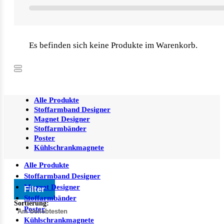
Es befinden sich keine Produkte im Warenkorb.
Alle Produkte
Stoffarmband Designer
Magnet Designer
Stoffarmbänder
Poster
Kühlschrankmagnete
Alle Produkte
Stoffarmband Designer
Magnet Designer
Filter
Stoffarmbänder
Sortierung:
Poster
Kühlschrankmagnete