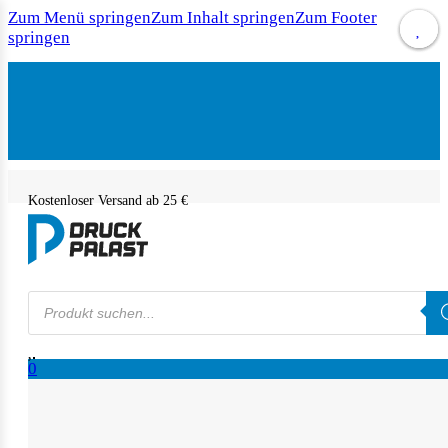
Zum Menü springen
Zum Inhalt springen
Zum Footer
springen
Kostenloser Versand ab 25 €
Products
search
0