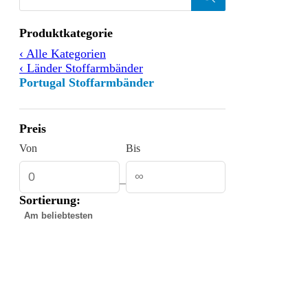
Products
search
Filtern
Produktkategorie
nach
‹ Alle Kategorien
‹ Länder Stoffarmbänder
Portugal Stoffarmbänder
Preis
Von
Bis
–
Sortierung:
Gefundene
Produkte