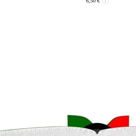
6,50
€
i