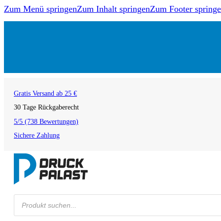
Zum Menü springen
Zum Inhalt springen
Zum Footer spring
Gratis Versand ab 25 €
30 Tage Rückgaberecht
5/5 (738 Bewertungen)
Sichere Zahlung
Products
search