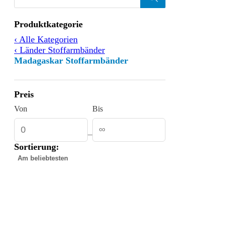
Products
search
Filtern
Produktkategorie
nach
‹ Alle Kategorien
‹ Länder Stoffarmbänder
Madagaskar Stoffarmbänder
Preis
Von
Bis
–
Sortierung:
Gefundene
Produkte