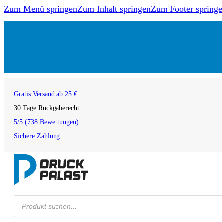
Zum Menü springen
Zum Inhalt springen
Zum Footer spring
Gratis Versand ab 25 €
30 Tage Rückgaberecht
5/5 (738 Bewertungen)
Sichere Zahlung
Products
search