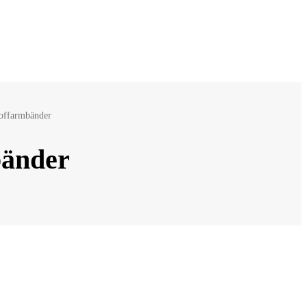
offarmbänder
bänder