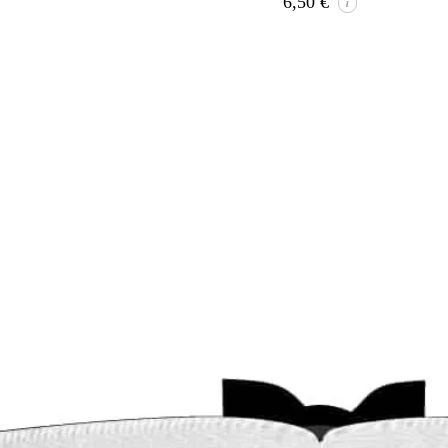
6,50
€
i