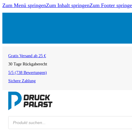
Zum Menü springen
Zum Inhalt springen
Zum Footer spring
Gratis Versand ab 25 €
30 Tage Rückgaberecht
5/5 (738 Bewertungen)
Sichere Zahlung
Products
search