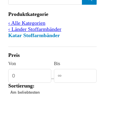
Products
search
Filtern
Produktkategorie
nach
‹ Alle Kategorien
‹ Länder Stoffarmbänder
Katar Stoffarmbänder
Preis
Von
Bis
–
Sortierung:
Gefundene
Produkte