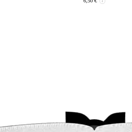
6,50
€
i