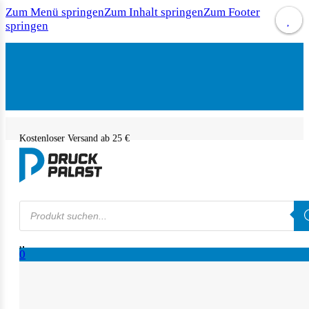
Zum Menü springen
Zum Inhalt springen
Zum Footer
springen
Kostenloser Versand ab 25 €
Products
search
0