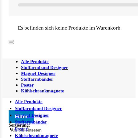
Es befinden sich keine Produkte im Warenkorb.
Alle Produkte
Stoffarmband Designer
Magnet Designer
Stoffarmbänder
Poster
Kühlschrankmagnete
Alle Produkte
Stoffarmband Designer
Magnet Designer
Filter
Stoffarmbänder
Sortierung:
Poster
Kühlschrankmagnete