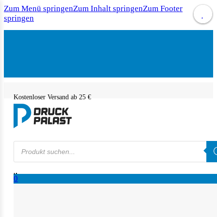
Zum Menü springen
Zum Inhalt springen
Zum Footer
springen
Kostenloser Versand ab 25 €
Products
search
0