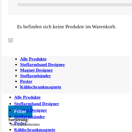
Es befinden sich keine Produkte im Warenkorb.
Alle Produkte
Stoffarmband Designer
Magnet Designer
Stoffarmbänder
Poster
Kühlschrankmagnete
Alle Produkte
Stoffarmband Designer
Magnet Designer
Filter
Stoffarmbänder
Sortierung:
Poster
Kühlschrankmagnete