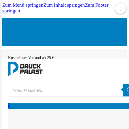
Zum Menü springen
Zum Inhalt springen
Zum Footer
springen
Kostenloser Versand ab 25 €
Products
search
0