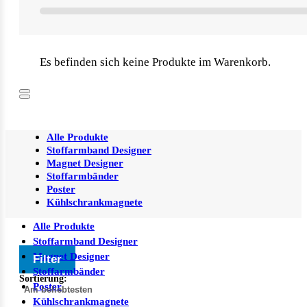
Es befinden sich keine Produkte im Warenkorb.
Alle Produkte
Stoffarmband Designer
Magnet Designer
Stoffarmbänder
Poster
Kühlschrankmagnete
Alle Produkte
Stoffarmband Designer
Magnet Designer
Filter
Stoffarmbänder
Sortierung:
Poster
Kühlschrankmagnete