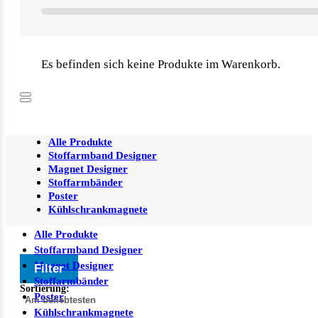
Es befinden sich keine Produkte im Warenkorb.
Alle Produkte
Stoffarmband Designer
Magnet Designer
Stoffarmbänder
Poster
Kühlschrankmagnete
Alle Produkte
Stoffarmband Designer
Magnet Designer
Filter
Stoffarmbänder
Sortierung:
Poster
Kühlschrankmagnete