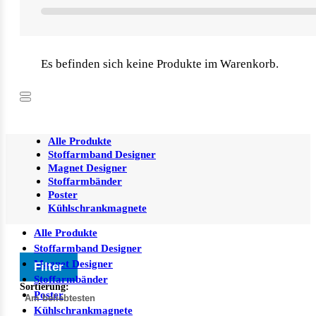
Es befinden sich keine Produkte im Warenkorb.
Alle Produkte
Stoffarmband Designer
Magnet Designer
Stoffarmbänder
Poster
Kühlschrankmagnete
Alle Produkte
Stoffarmband Designer
Magnet Designer
Filter
Stoffarmbänder
Sortierung:
Poster
Kühlschrankmagnete