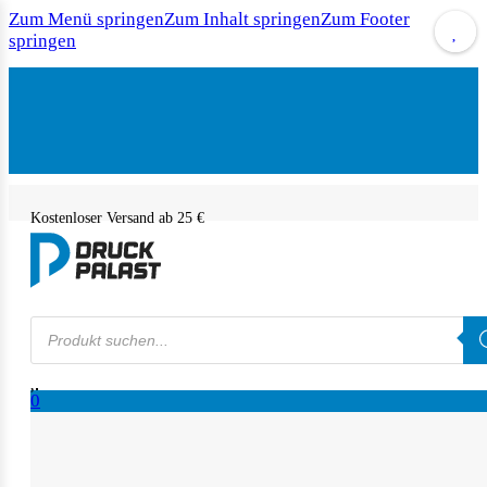
Zum Menü springen
Zum Inhalt springen
Zum Footer
springen
Kostenloser Versand ab 25 €
Products
search
0